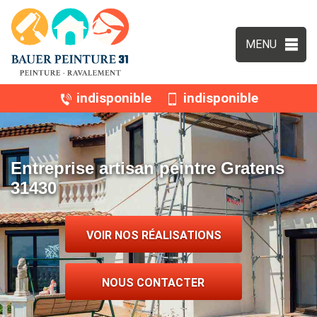
MENU
indisponible
indisponible
Entreprise artisan peintre Gratens
31430
VOIR NOS RÉALISATIONS
NOUS CONTACTER