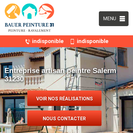
MENU
indisponible
indisponible
Entreprise artisan peintre Salerm
31230
VOIR NOS RÉALISATIONS
NOUS CONTACTER