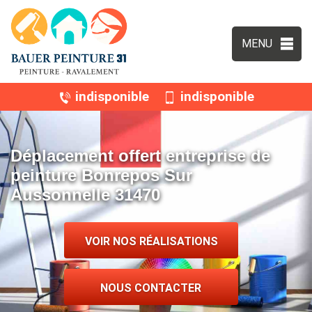
MENU
indisponible
indisponible
Déplacement offert entreprise de
peinture Bonrepos Sur
Aussonnelle 31470
VOIR NOS RÉALISATIONS
NOUS CONTACTER