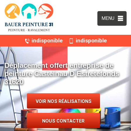
MENU
indisponible
indisponible
Déplacement offert entreprise de
peinture Castelnau D Estretefonds
31620
VOIR NOS RÉALISATIONS
NOUS CONTACTER