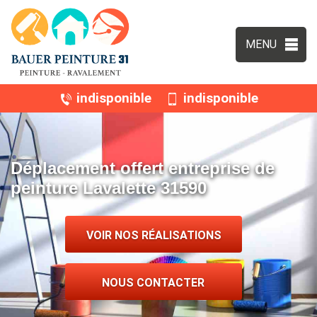
MENU
indisponible
indisponible
Déplacement offert entreprise de
peinture Lavalette 31590
VOIR NOS RÉALISATIONS
NOUS CONTACTER