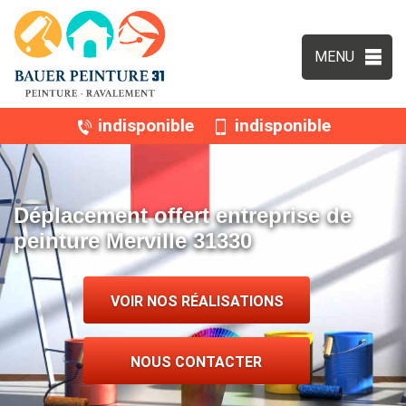
MENU
indisponible
indisponible
Déplacement offert entreprise de
peinture Merville 31330
VOIR NOS RÉALISATIONS
NOUS CONTACTER