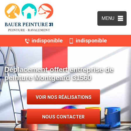
MENU
indisponible
indisponible
Déplacement offert entreprise de
peinture Montgeard 31560
VOIR NOS RÉALISATIONS
NOUS CONTACTER