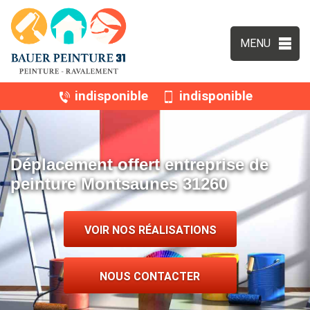
MENU
indisponible
indisponible
Déplacement offert entreprise de
peinture Montsaunes 31260
VOIR NOS RÉALISATIONS
NOUS CONTACTER