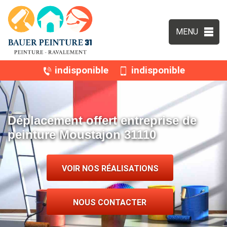
MENU
indisponible
indisponible
Déplacement offert entreprise de
peinture Moustajon 31110
VOIR NOS RÉALISATIONS
NOUS CONTACTER