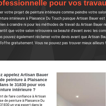
ofessionnelle pour vos travau
r votre projet de peinture intérieure comme peindre votre salon 
nture intérieure à Plaisance Du Touch puisque Artisan Bauer est
ien à craindre ni pour les méthodes de travail du Artisan Bauer ni
antit que votre salon retrouvera sa beauté d’avant avec les c
s pouvez également réclamer votre devis avant que Artisan Bau
l’offre gratuitement. Vous ne pouvez pas trouver mieux ailleurs 
z appelez Artisan Bauer
 de peinture à Plaisance
ans le 31830 pour vos
nture intérieure ?
t de faire confiance à Artisan
se de peinture à Plaisance Du
31830 un vrai expert dans le