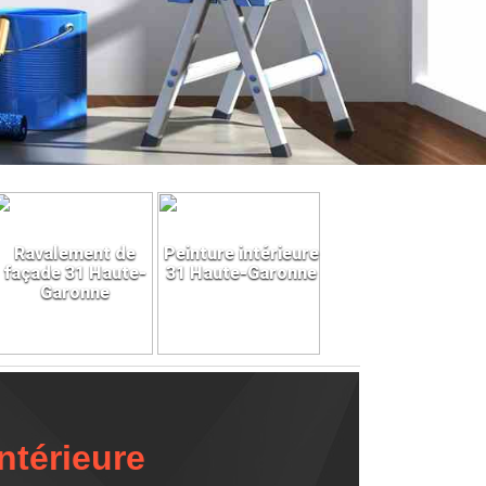
Ravalement de
Peinture intérieure
façade 31 Haute-
31 Haute-Garonne
Garonne
ntérieure