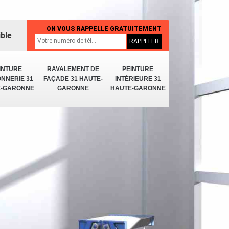
ON VOUS RAPPELLE GRATUITEMENT
ible
INTURE
RAVALEMENT DE
PEINTURE
NNERIE 31
FAÇADE 31 HAUTE-
INTÉRIEURE 31
E-GARONNE
GARONNE
HAUTE-GARONNE