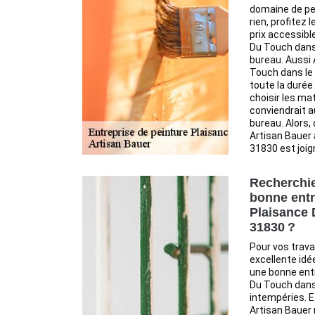
domaine de pei
rien, profitez 
prix accessibl
Du Touch dans
bureau. Aussi 
Touch dans le
toute la durée
choisir les ma
conviendrait a
bureau. Alors,
Artisan Bauer 
31830 est joi
Recherchie
bonne entr
Plaisance 
31830 ?
Pour vos trava
excellente idé
une bonne entr
Du Touch dans 
intempéries. E
Artisan Bauer 