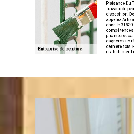
Plaisance Du T
travaux de pei
disposition. De
appelez Artis
dans le 31830 
compétences r
prix intéressa
gagnerez un r
dernière fois. 
gratuitement c