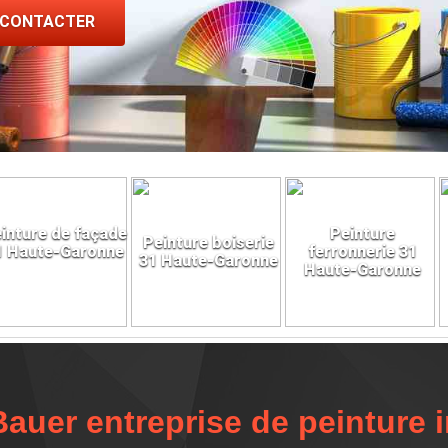
 CONTACTER
inture de façade
Peinture
Peinture boiserie
1 Haute-Garonne
ferronnerie 31
31 Haute-Garonne
Haute-Garonne
Bauer entreprise de peinture i