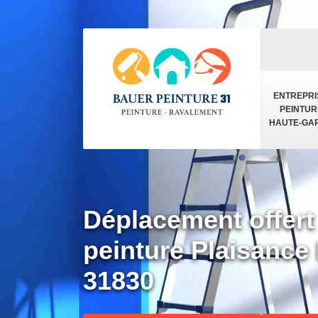
ENTREPRI
PEINTUR
HAUTE-GA
Déplacement offert
peinture Plaisance
31830