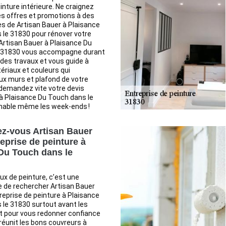
nture intérieure. Ne craignez
les offres et promotions à des
es de Artisan Bauer à Plaisance
 le 31830 pour rénover votre
Artisan Bauer à Plaisance Du
 31830 vous accompagne durant
 des travaux et vous guide à
tériaux et couleurs qui
ux murs et plafond de votre
 demandez vite votre devis
à Plaisance Du Touch dans le
gnable même les week-ends !
z-vous Artisan Bauer
eprise de peinture à
Du Touch dans le
ux de peinture, c’est une
e de rechercher Artisan Bauer
eprise de peinture à Plaisance
le 31830 surtout avant les
t pour vous redonner confiance
réunit les bons couvreurs à