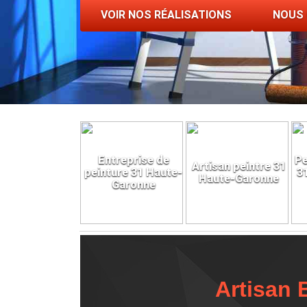
VOIR NOS RÉALISATIONS
NOUS
Entreprise de
Pe
Artisan peintre 31
peinture 31 Haute-
3
Haute-Garonne
Garonne
Artisan 