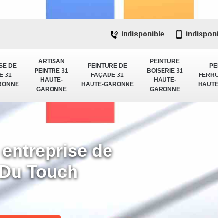
indisponible
indispon
ARTISAN
PEINTURE
SE DE
PEINTURE DE
PE
PEINTRE 31
BOISERIE 31
E 31
FAÇADE 31
FERRO
HAUTE-
HAUTE-
RONNE
HAUTE-GARONNE
HAUT
GARONNE
GARONNE
 entreprise de
 Du Touch