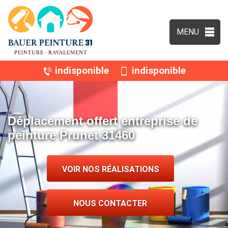
MENU
indisponible
indisponible
Déplacement offert entreprise de
peinture Prunet 31460
VOIR NOS RÉALISATIONS
NOUS CONTACTER