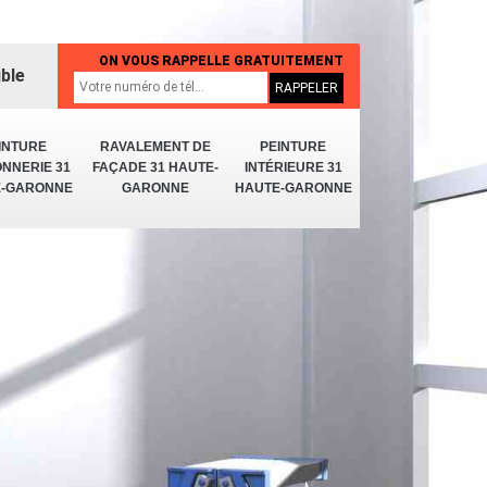
ON VOUS RAPPELLE GRATUITEMENT
ible
INTURE
RAVALEMENT DE
PEINTURE
NNERIE 31
FAÇADE 31 HAUTE-
INTÉRIEURE 31
E-GARONNE
GARONNE
HAUTE-GARONNE