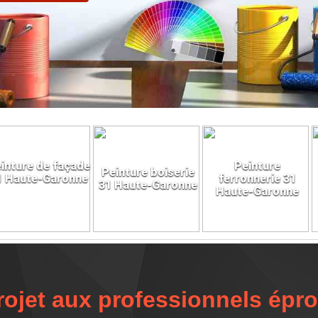
inture de façade
Peinture
Peinture boiserie
1 Haute-Garonne
ferronnerie 31
31 Haute-Garonne
Haute-Garonne
rojet aux professionnels épr