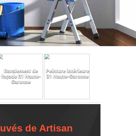
Ravalement de
Peinture intérieure
façade 31 Haute-
31 Haute-Garonne
Garonne
ouvés de Artisan