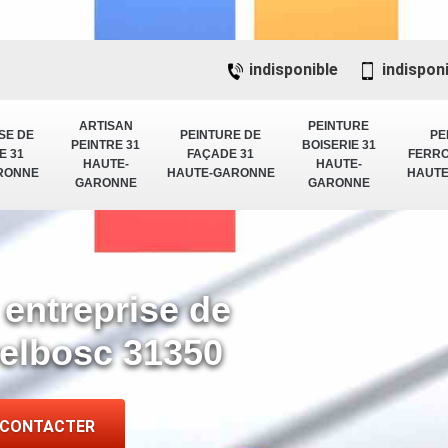
indisponible
indispon
ARTISAN
PEINTURE
SE DE
PEINTURE DE
PE
PEINTRE 31
BOISERIE 31
E 31
FAÇADE 31
FERRO
HAUTE-
HAUTE-
RONNE
HAUTE-GARONNE
HAUT
GARONNE
GARONNE
 entreprise de
Delbosc 31350
 CONTACTER