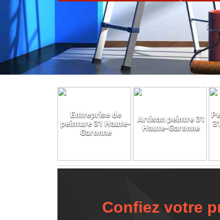
Entreprise de
Pe
Artisan peintre 31
peinture 31 Haute-
3
Haute-Garonne
Garonne
Confiez votre p