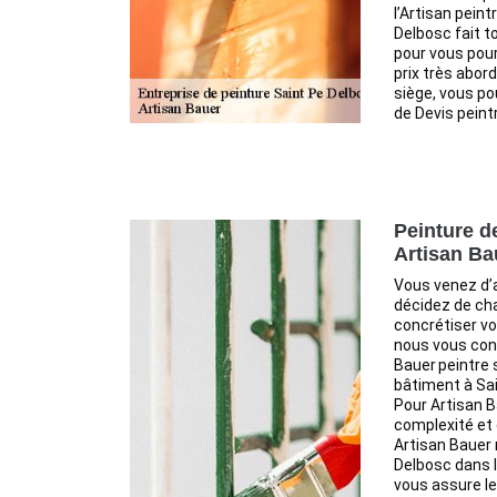
l’Artisan peint
Delbosc fait t
pour vous pour
prix très abord
siège, vous p
de Devis peint
Peinture d
Artisan Ba
Vous venez d’
décidez de cha
concrétiser vo
nous vous cons
Bauer peintre 
bâtiment à Sai
Pour Artisan B
complexité et
Artisan Bauer 
Delbosc dans l
vous assure le 