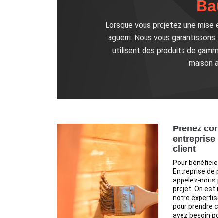
Ba
Lorsque vous projetez une mise en
aguerri. Nous vous garantissons 
utilisent des produits de gamme
maison a
Prenez con
entreprise
client
Pour bénéficie
Entreprise de 
appelez-nous p
projet. On est
notre expertis
pour prendre 
avez besoin pou