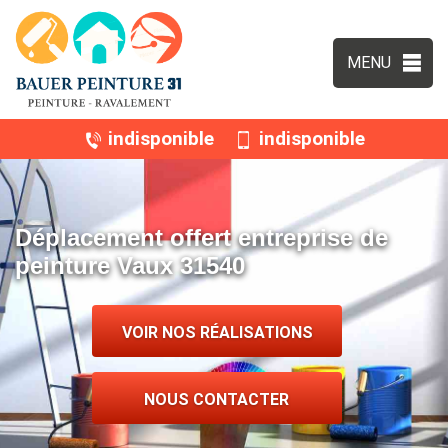
MENU
indisponible
indisponible
Déplacement offert entreprise de
peinture Vaux 31540
VOIR NOS RÉALISATIONS
NOUS CONTACTER