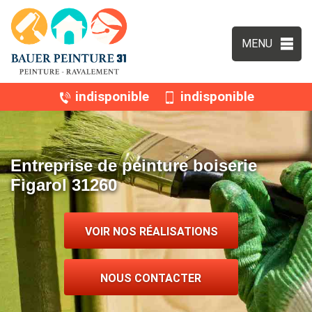
MENU
indisponible
indisponible
Entreprise de peinture boiserie
Figarol 31260
VOIR NOS RÉALISATIONS
NOUS CONTACTER