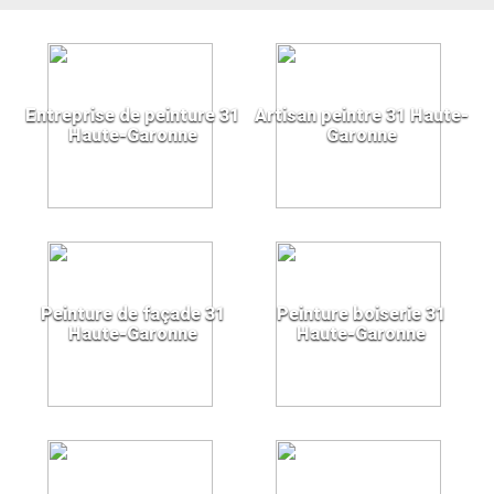
Entreprise de peinture 31
Artisan peintre 31 Haute-
Haute-Garonne
Garonne
Peinture de façade 31
Peinture boiserie 31
Haute-Garonne
Haute-Garonne