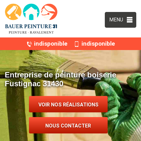
MENU
indisponible
indisponible
Entreprise de peinture boiserie
Fustignac 31430
VOIR NOS RÉALISATIONS
NOUS CONTACTER