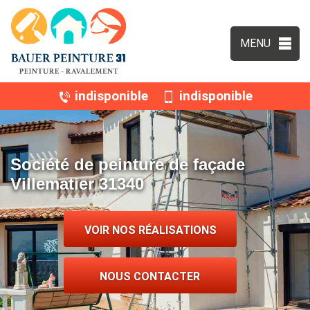
MENU
indisponible
indisponible
Société de peinture de façade
Villematier 31340
VOIR NOS RÉALISATIONS
NOUS CONTACTER