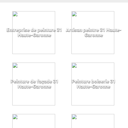
Entreprise de peinture 31
Artisan peintre 31 Haute-
Haute-Garonne
Garonne
Peinture de façade 31
Peinture boiserie 31
Haute-Garonne
Haute-Garonne