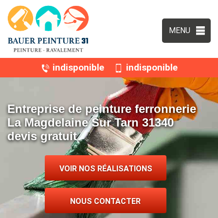
MENU
indisponible
indisponible
Entreprise de peinture ferronnerie
La Magdelaine Sur Tarn 31340
devis gratuit
VOIR NOS RÉALISATIONS
NOUS CONTACTER