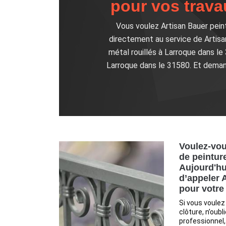
pour vos trava
Vous voulez Artisan Bauer pein
directement au service de Artisan
métal rouillés à Larroque dans le
Larroque dans le 31580. Et demand
Voulez-vou
de peinture
Aujourd'hui
d’appeler 
pour votre
Si vous voulez
clôture, n’oubl
professionnel, 