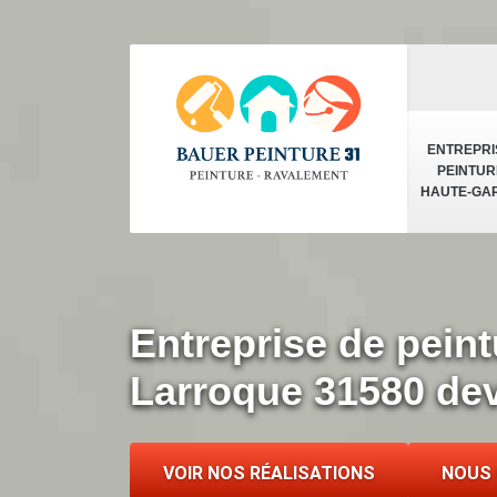
ENTREPRI
PEINTUR
HAUTE-GA
Entreprise de peint
Larroque 31580 dev
VOIR NOS RÉALISATIONS
NOUS