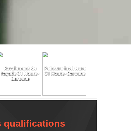
Ravalement de
Peinture intérieure
façade 31 Haute-
31 Haute-Garonne
Garonne
 qualifications