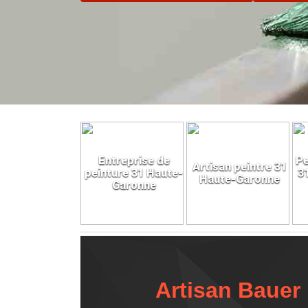
Entreprise de
Pe
Artisan peintre 31
peinture 31 Haute-
3
Haute-Garonne
Garonne
Artisan Bauer 