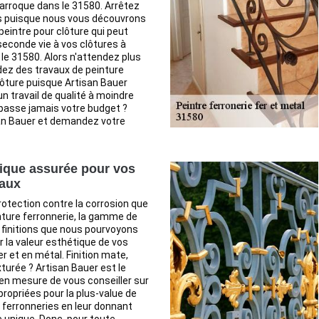
Larroque dans le 31580. Arrêtez
s puisque nous vous découvrons
peintre pour clôture qui peut
econde vie à vos clôtures à
le 31580. Alors n'attendez plus
ez des travaux de peinture
lôture puisque Artisan Bauer
un travail de qualité à moindre
passe jamais votre budget ?
an Bauer et demandez votre
ique assurée pour vos
taux
protection contre la corrosion que
nture ferronnerie, la gamme de
 finitions que nous pourvoyons
 la valeur esthétique de vos
r et en métal. Finition mate,
xturée ? Artisan Bauer est le
en mesure de vous conseiller sur
propriées pour la plus-value de
ferronneries en leur donnant