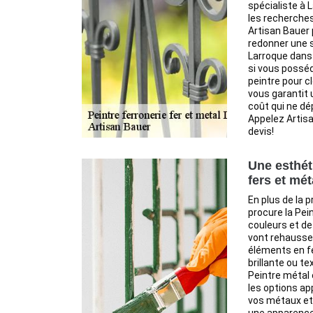
spécialiste à 
les recherche
Artisan Bauer 
redonner une s
Larroque dans 
si vous posséd
peintre pour c
vous garantit 
coût qui ne dé
Appelez Artis
devis!
Une esthét
fers et mé
En plus de la 
procure la Pei
couleurs et de
vont rehausser
éléments en fe
brillante ou te
Peintre métal 
les options ap
vos métaux et 