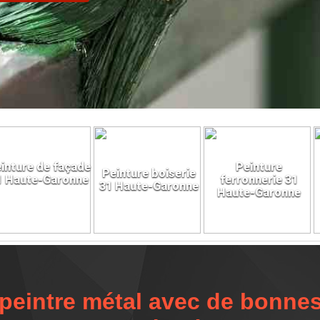
inture de façade
Peinture
Peinture boiserie
1 Haute-Garonne
ferronnerie 31
31 Haute-Garonne
Haute-Garonne
peintre métal avec de bonnes