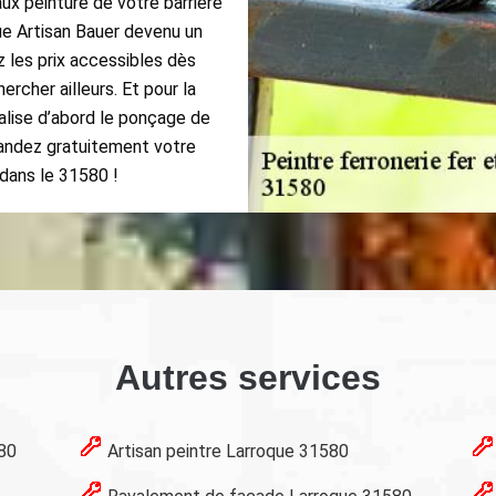
ux peinture de votre barrière
ue Artisan Bauer devenu un
ez les prix accessibles dès
rcher ailleurs. Et pour la
éalise d’abord le ponçage de
mandez gratuitement votre
 dans le 31580 !
Autres services
580
Artisan peintre Larroque 31580