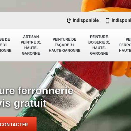
indisponible
indispon
ARTISAN
PEINTURE
SE DE
PEINTURE DE
PE
PEINTRE 31
BOISERIE 31
E 31
FAÇADE 31
FERRO
HAUTE-
HAUTE-
RONNE
HAUTE-GARONNE
HAUT
GARONNE
GARONNE
ure ferronnerie
is gratuit
 CONTACTER