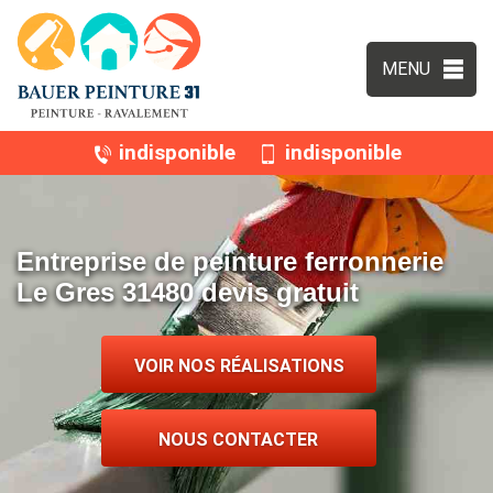
MENU
indisponible
indisponible
Entreprise de peinture ferronnerie
Le Gres 31480 devis gratuit
VOIR NOS RÉALISATIONS
NOUS CONTACTER