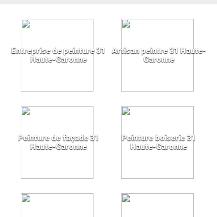
Entreprise de peinture 31
Artisan peintre 31 Haute-
Haute-Garonne
Garonne
Peinture de façade 31
Peinture boiserie 31
Haute-Garonne
Haute-Garonne