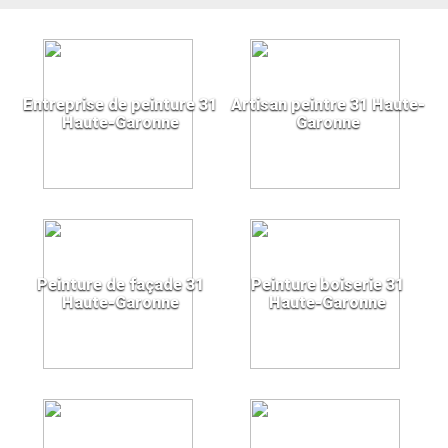
Entreprise de peinture 31
Artisan peintre 31 Haute-
Haute-Garonne
Garonne
Peinture de façade 31
Peinture boiserie 31
Haute-Garonne
Haute-Garonne