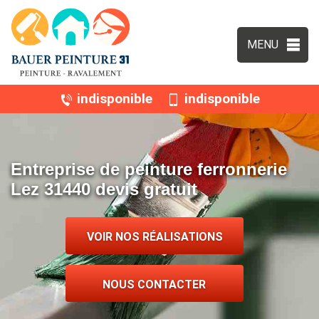
MENU
indisponible
indisponible
Entreprise de peinture ferronnerie
Lez 31440 devis gratuit
VOIR NOS RÉALISATIONS
NOUS CONTACTER