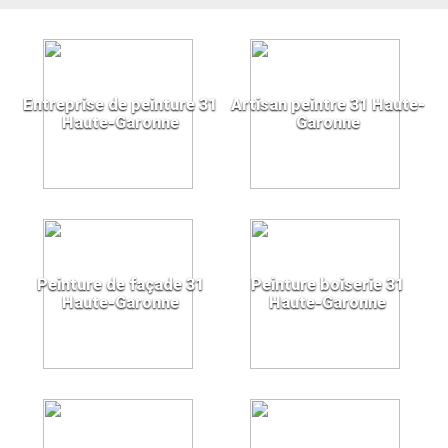
Entreprise de peinture 31
Artisan peintre 31 Haute-
Haute-Garonne
Garonne
Peinture de façade 31
Peinture boiserie 31
Haute-Garonne
Haute-Garonne