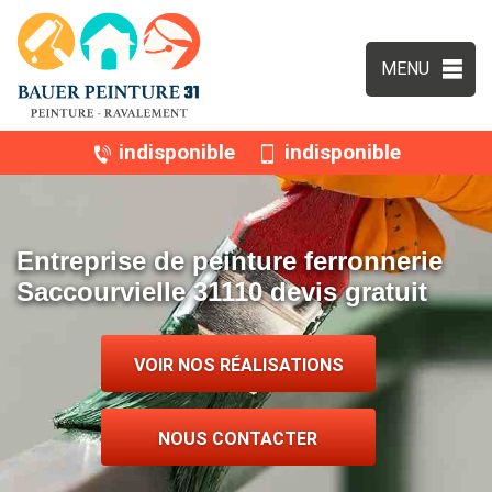
MENU
indisponible
indisponible
Entreprise de peinture ferronnerie
Saccourvielle 31110 devis gratuit
VOIR NOS RÉALISATIONS
NOUS CONTACTER