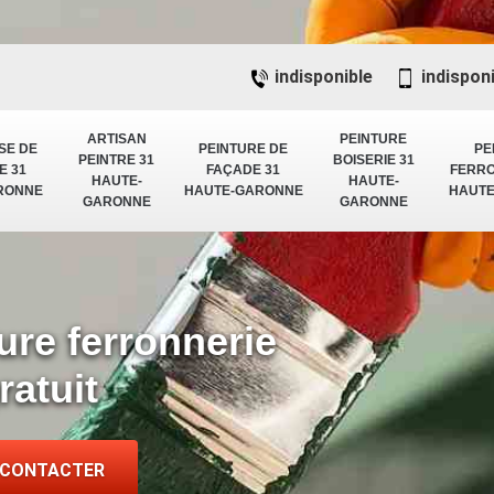
indisponible
indispon
ARTISAN
PEINTURE
SE DE
PEINTURE DE
PE
PEINTRE 31
BOISERIE 31
E 31
FAÇADE 31
FERRO
HAUTE-
HAUTE-
RONNE
HAUTE-GARONNE
HAUT
GARONNE
GARONNE
ure ferronnerie
ratuit
 CONTACTER