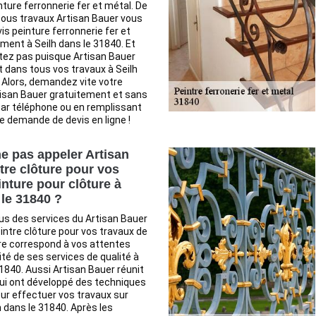
nture ferronnerie fer et métal. De
 tous travaux Artisan Bauer vous
is peinture ferronnerie fer et
ment à Seilh dans le 31840. Et
tez pas puisque Artisan Bauer
t dans tous vos travaux à Seilh
 Alors, demandez vite votre
tisan Bauer gratuitement et sans
r téléphone ou en remplissant
de demande de devis en ligne !
e pas appeler Artisan
tre clôture pour vos
inture pour clôture à
 le 31840 ?
us des services du Artisan Bauer
eintre clôture pour vos travaux de
re correspond à vos attentes
ité de ses services de qualité à
31840. Aussi Artisan Bauer réunit
ui ont développé des techniques
ur effectuer vos travaux sur
 dans le 31840. Après les