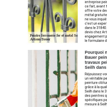
entreprise pei
ce fait, avant
offre votre dev
métal gratuite
ne vous inquié
c’est un exper
dans le 31840.
devis chez Ar
engagement pa
le formulaire 
Pourquoi n
Bauer pein
travaux pe
Seilh dans
Réjouissez-vo
un véritable p
peinture clôtu
grâce à la qual
Seilh dans le 
des peintres q
spécifiques po
mesure à Seilh