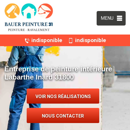
MENU
indisponible
indisponible
Entreprise de peinture intérieure
Labarthe Inard 31800
VOIR NOS RÉALISATIONS
NOUS CONTACTER