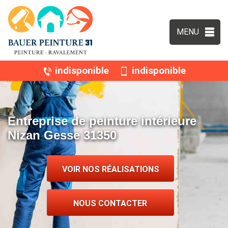
MENU
indisponible
indisponible
Entreprise de peinture intérieure
Nizan Gesse 31350
VOIR NOS RÉALISATIONS
NOUS CONTACTER