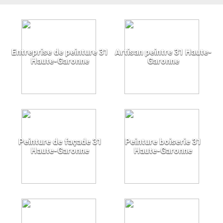
Entreprise de peinture 31
Artisan peintre 31 Haute-
Haute-Garonne
Garonne
Peinture de façade 31
Peinture boiserie 31
Haute-Garonne
Haute-Garonne