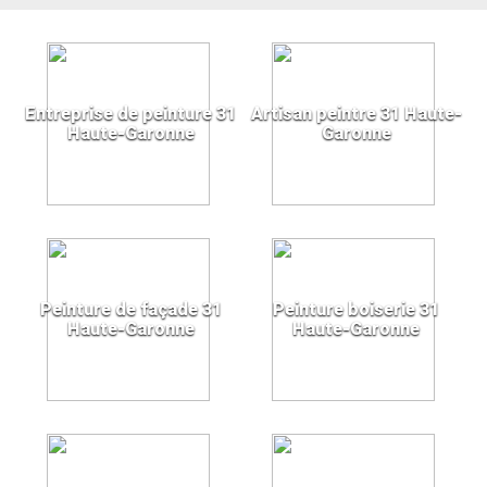
Entreprise de peinture 31
Artisan peintre 31 Haute-
Haute-Garonne
Garonne
Peinture de façade 31
Peinture boiserie 31
Haute-Garonne
Haute-Garonne