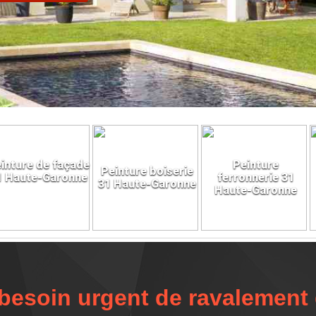
inture de façade
Peinture
Peinture boiserie
1 Haute-Garonne
ferronnerie 31
31 Haute-Garonne
Haute-Garonne
besoin urgent de ravalement 