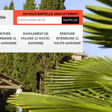
ON VOUS RAPPELLE GRATUITEMENT
ible
INTURE
RAVALEMENT DE
PEINTURE
NNERIE 31
FAÇADE 31 HAUTE-
INTÉRIEURE 31
E-GARONNE
GARONNE
HAUTE-GARONNE