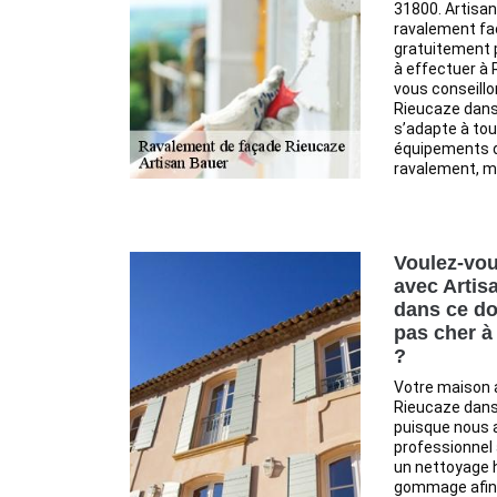
31800. Artisan
ravalement fa
gratuitement p
à effectuer à 
vous conseillo
Rieucaze dans
s’adapte à tou
équipements d
ravalement, ma
Voulez-vou
avec Artis
dans ce do
pas cher à
?
Votre maison 
Rieucaze dans
puisque nous 
professionnel 
un nettoyage h
gommage afin 