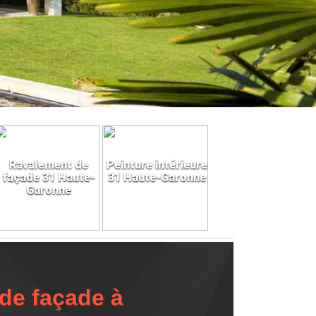
Ravalement de
Peinture intérieure
façade 31 Haute-
31 Haute-Garonne
Garonne
de façade à