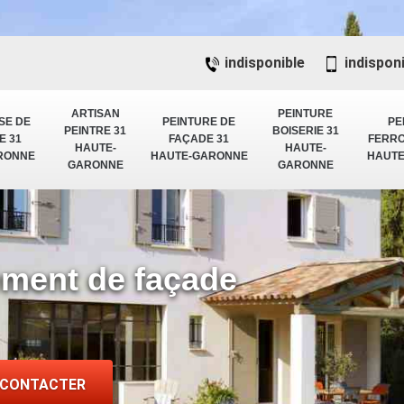
indisponible
indispon
ARTISAN
PEINTURE
SE DE
PEINTURE DE
PE
PEINTRE 31
BOISERIE 31
E 31
FAÇADE 31
FERRO
HAUTE-
HAUTE-
RONNE
HAUTE-GARONNE
HAUT
GARONNE
GARONNE
lement de façade
 CONTACTER