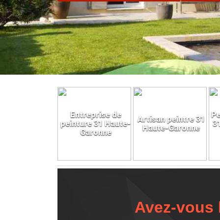
Entreprise de
Pe
Artisan peintre 31
peinture 31 Haute-
3
Haute-Garonne
Garonne
Avez-vous 