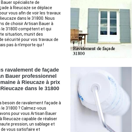
 Bauer spécialiste de
çade à Rieucaze se déplace
our vous afin de voir les travaux
Rieucaze dans le 31800. Nous
ns de choisir Artisan Bauer à
 le 31800 compétent et qui
te situation, munit des
e sécurité pour vos travaux de
is pas à n’importe qui !
s ravalement de façade
an Bauer professionnel
maine à Rieucaze à prix
 Rieucaze dans le 31800
a besoin de ravalement façade à
 le 31800 ? Calmez-vous
avons pour vous Artisan Bauer
à Rieucaze capable de réaliser
aute pression, un sablage et
de vous satisfaire et