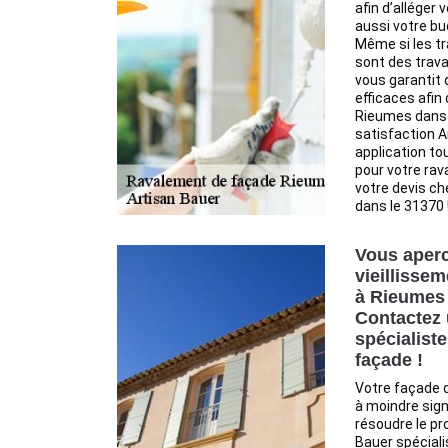
afin d’alléger
aussi votre bu
Même si les t
sont des trav
vous garantit
efficaces afin
Rieumes dans l
satisfaction A
application t
pour votre rav
votre devis c
dans le 31370 
Vous aperc
vieillisse
à Rieumes 
Contactez 
spécialist
façade !
Votre façade d
à moindre sign
résoudre le pr
Bauer spéciali