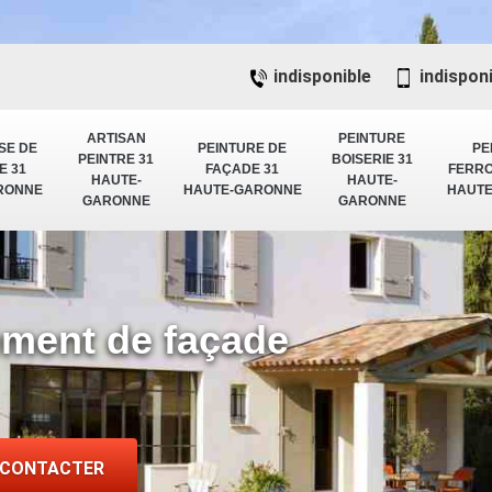
indisponible
indispon
ARTISAN
PEINTURE
SE DE
PEINTURE DE
PE
PEINTRE 31
BOISERIE 31
E 31
FAÇADE 31
FERRO
HAUTE-
HAUTE-
RONNE
HAUTE-GARONNE
HAUT
GARONNE
GARONNE
lement de façade
 CONTACTER