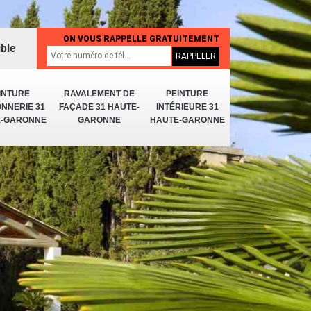
ON VOUS RAPPELLE GRATUITEMENT
ible
INTURE
RAVALEMENT DE
PEINTURE
NNERIE 31
FAÇADE 31 HAUTE-
INTÉRIEURE 31
E-GARONNE
GARONNE
HAUTE-GARONNE