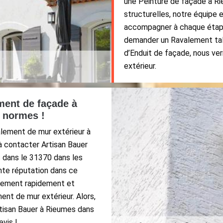
une Peinture de façade à Ri
structurelles, notre équipe 
accompagner à chaque étape
demander un Ravalement tal
d’Enduit de façade, nous ver
extérieur.
ment de façade à
 normes !
alement de mur extérieur à
à contacter Artisan Bauer
 dans le 31370 dans les
nte réputation dans ce
uitement rapidement et
nt de mur extérieur. Alors,
rtisan Bauer à Rieumes dans
evis !