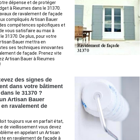
 votre dépense et de protéger
dget à Rieumes dans le 31370.
ravaux de ravalement de façade
aux compliqués Artisan Bauer
 des compétences spécifiques et
 de vous satisfaire au max à
e 31370. De plus, pour votre
rtisan Bauer mettra en
outes ses techniques innovantes
alement de façade. Prenez vite
hez Artisan Bauer à Rieumes
!
evez des signes de
ment dans votre bâtiment
dans le 31370 ?
un Artisan Bauer
e en ravalement de
oit toujours vue en parfait état,
e de vieillissement vous devez
oblème en appelant un Artisan
ste en ravalement de façade à