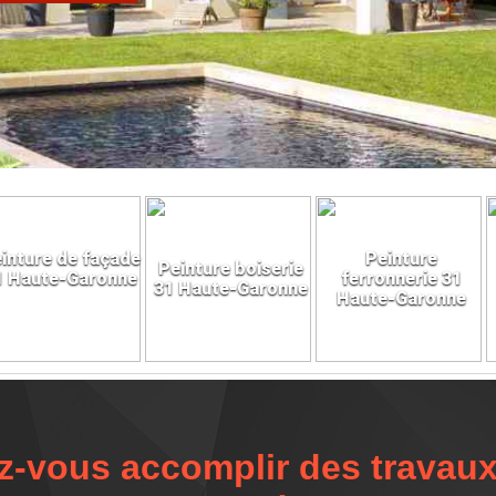
inture de façade
Peinture
Peinture boiserie
1 Haute-Garonne
ferronnerie 31
31 Haute-Garonne
Haute-Garonne
z-vous accomplir des travaux