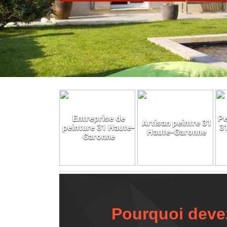
Entreprise de
Pe
Artisan peintre 31
peinture 31 Haute-
3
Haute-Garonne
Garonne
Pourquoi deve