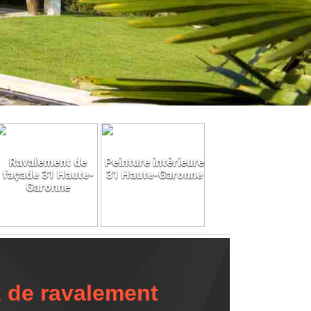
Ravalement de
Peinture intérieure
façade 31 Haute-
31 Haute-Garonne
Garonne
 de ravalement