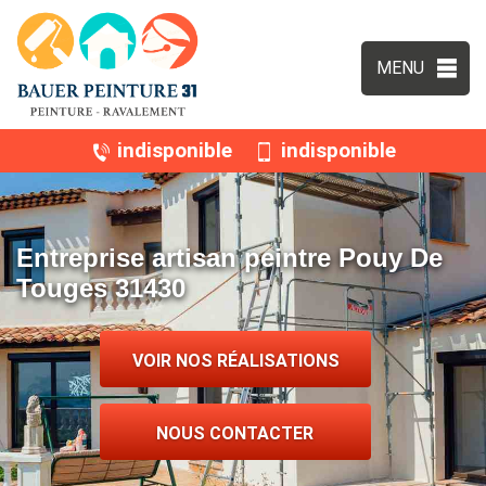
MENU
indisponible
indisponible
Entreprise artisan peintre Pouy De
Touges 31430
VOIR NOS RÉALISATIONS
NOUS CONTACTER