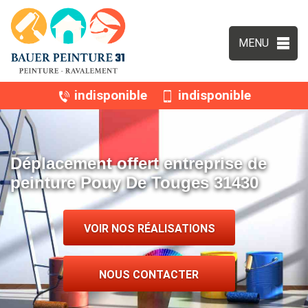
MENU
indisponible
indisponible
Déplacement offert entreprise de
peinture Pouy De Touges 31430
VOIR NOS RÉALISATIONS
NOUS CONTACTER