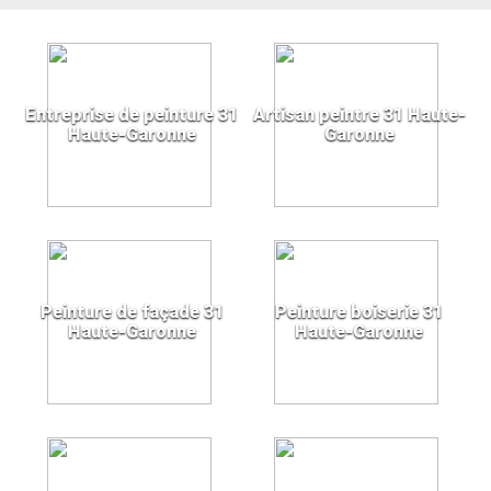
Entreprise de peinture 31
Artisan peintre 31 Haute-
Haute-Garonne
Garonne
Peinture de façade 31
Peinture boiserie 31
Haute-Garonne
Haute-Garonne