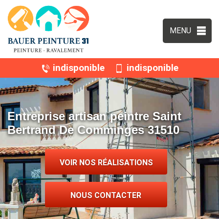
MENU
indisponible
indisponible
Entreprise artisan peintre Saint
Bertrand De Comminges 31510
VOIR NOS RÉALISATIONS
NOUS CONTACTER