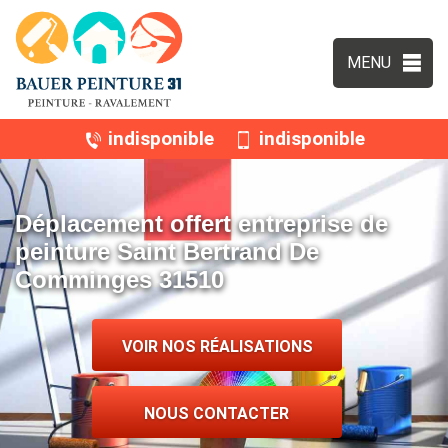
MENU
indisponible
indisponible
Déplacement offert entreprise de
peinture Saint Bertrand De
Comminges 31510
VOIR NOS RÉALISATIONS
NOUS CONTACTER