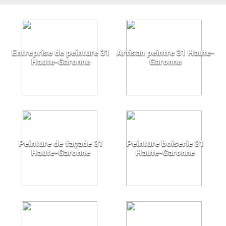
Entreprise de peinture 31
Artisan peintre 31 Haute-
Haute-Garonne
Garonne
Peinture de façade 31
Peinture boiserie 31
Haute-Garonne
Haute-Garonne