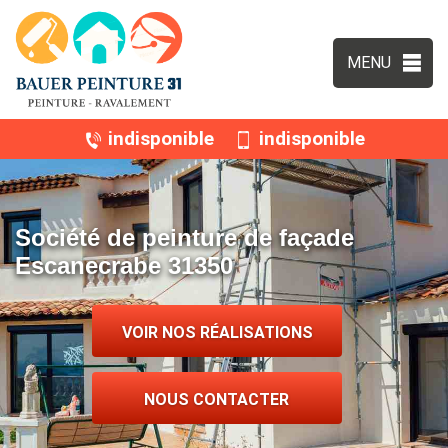
MENU
indisponible
indisponible
Société de peinture de façade
Escanecrabe 31350
VOIR NOS RÉALISATIONS
NOUS CONTACTER