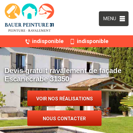
MENU
indisponible
indisponible
Devis gratuit ravalement de façade
Escanecrabe 31350
VOIR NOS RÉALISATIONS
NOUS CONTACTER