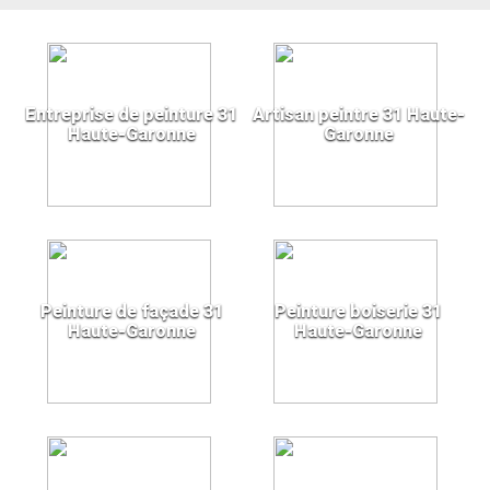
Entreprise de peinture 31
Artisan peintre 31 Haute-
Haute-Garonne
Garonne
Peinture de façade 31
Peinture boiserie 31
Haute-Garonne
Haute-Garonne