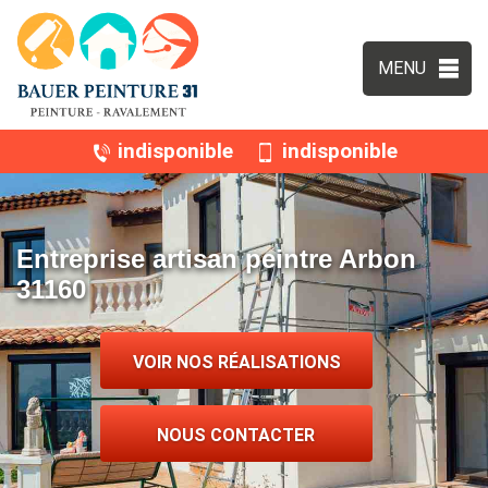
MENU
indisponible
indisponible
Entreprise artisan peintre Arbon
31160
VOIR NOS RÉALISATIONS
NOUS CONTACTER