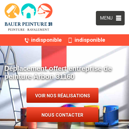
MENU
indisponible
indisponible
Déplacement offert entreprise de
peinture Arbon 31160
VOIR NOS RÉALISATIONS
NOUS CONTACTER