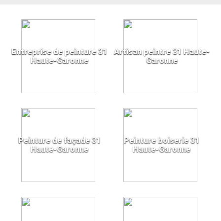
Entreprise de peinture 31
Artisan peintre 31 Haute-
Haute-Garonne
Garonne
Peinture de façade 31
Peinture boiserie 31
Haute-Garonne
Haute-Garonne