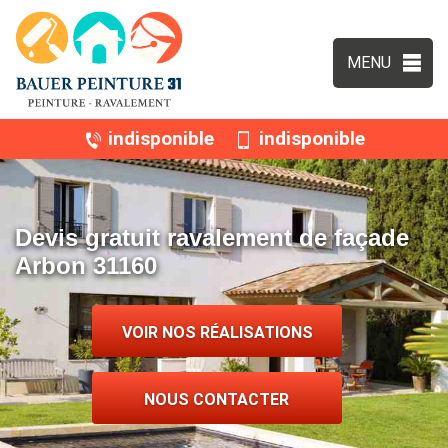
MENU
indisponible
indisponible
Devis gratuit ravalement de façade
Arbon 31160
VOIR NOS RÉALISATIONS
NOUS CONTACTER