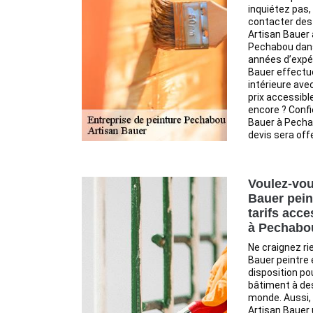
inquiétez pas,
contacter des
Artisan Bauer 
Pechabou dans
années d’expér
Bauer effectue
intérieure av
prix accessibl
encore ? Confi
Bauer à Pecha
devis sera off
Voulez-vou
Bauer pein
tarifs acce
à Pechabou
Ne craignez ri
Bauer peintre 
disposition po
bâtiment à des
monde. Aussi,
Artisan Bauer 