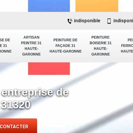
indisponible
indispon
ARTISAN
PEINTURE
SE DE
PEINTURE DE
PE
PEINTRE 31
BOISERIE 31
E 31
FAÇADE 31
FERRO
HAUTE-
HAUTE-
RONNE
HAUTE-GARONNE
HAUT
GARONNE
GARONNE
 entreprise de
 31320
 CONTACTER