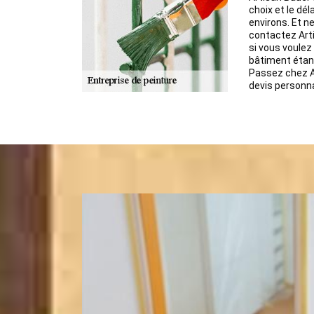
choix et le dé
environs. Et ne
contactez Art
si vous voulez
bâtiment étan
Passez chez Ar
devis personna