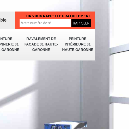
ON VOUS RAPPELLE GRATUITEMENT
ible
INTURE
RAVALEMENT DE
PEINTURE
NNERIE 31
FAÇADE 31 HAUTE-
INTÉRIEURE 31
E-GARONNE
GARONNE
HAUTE-GARONNE