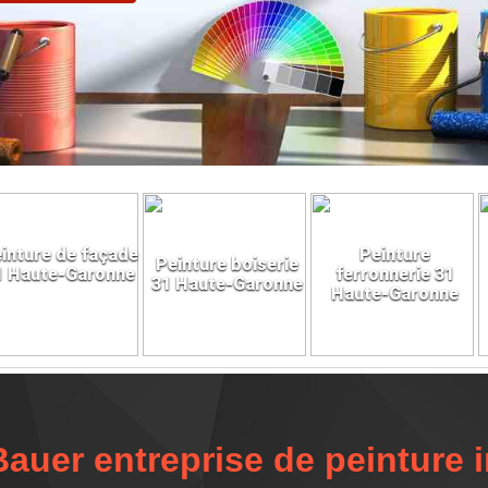
inture de façade
Peinture
Peinture boiserie
1 Haute-Garonne
ferronnerie 31
31 Haute-Garonne
Haute-Garonne
Bauer entreprise de peinture i