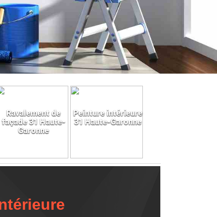
Ravalement de
Peinture intérieure
façade 31 Haute-
31 Haute-Garonne
Garonne
ntérieure