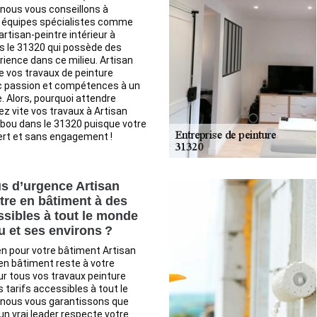
 nous vous conseillons à
 équipes spécialistes comme
artisan-peintre intérieur à
 le 31320 qui possède des
ience dans ce milieu. Artisan
 vos travaux de peinture
ec passion et compétences à un
e. Alors, pourquoi attendre
ez vite vos travaux à Artisan
bou dans le 31320 puisque votre
ert et sans engagement !
s d’urgence Artisan
tre en bâtiment à des
ssibles à tout le monde
 et ses environs ?
en pour votre bâtiment Artisan
en bâtiment reste à votre
ur tous vos travaux peinture
 tarifs accessibles à tout le
 nous vous garantissons que
un vrai leader respecte votre