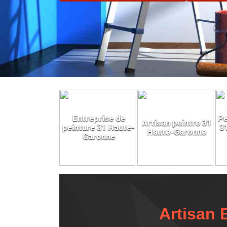
Entreprise de
Pe
Artisan peintre 31
peinture 31 Haute-
3
Haute-Garonne
Garonne
Artisan 