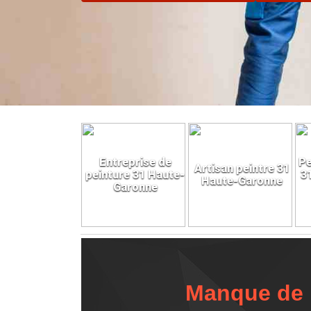
Entreprise de
Pe
Artisan peintre 31
peinture 31 Haute-
3
Haute-Garonne
Garonne
Manque de b