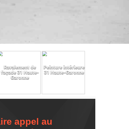
Ravalement de
Peinture intérieure
façade 31 Haute-
31 Haute-Garonne
Garonne
ire appel au