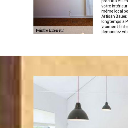
produits et le
votre intérieu
même local po
Artisan Bauer,
longtemps à P
vraiment l’int
demandez vite 