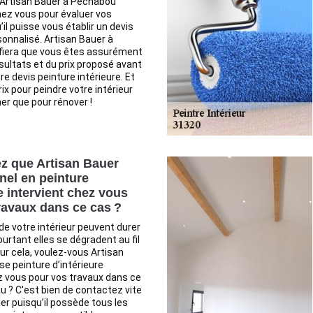
 Artisan Bauer à Pechabou
hez vous pour évaluer vos
’il puisse vous établir un devis
sonnalisé. Artisan Bauer à
fiera que vous êtes assurément
ultats et du prix proposé avant
e devis peinture intérieure. Et
rix pour peindre votre intérieur
er que pour rénover !
z que Artisan Bauer
nel en peinture
e intervient chez vous
ravaux dans ce cas ?
de votre intérieur peuvent durer
urtant elles se dégradent au fil
r cela, voulez-vous Artisan
se peinture d’intérieure
z vous pour vos travaux dans ce
 ? C'est bien de contactez vite
er puisqu’il possède tous les