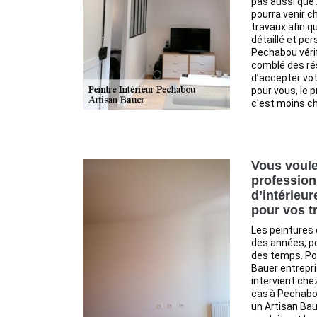
pas aussi que
pourra venir c
travaux afin qu
détaillé et per
Pechabou véri
comblé des rés
d’accepter votr
pour vous, le p
c'est moins ch
Vous voule
profession
d’intérieur
pour vos t
Les peintures 
des années, po
des temps. Pou
Bauer entrepri
intervient che
cas à Pechabou
un Artisan Bau