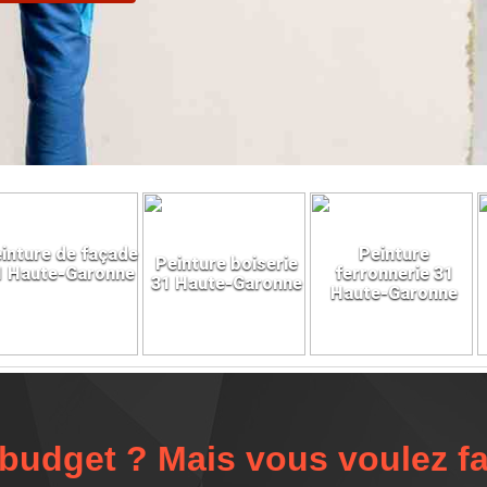
inture de façade
Peinture
Peinture boiserie
1 Haute-Garonne
ferronnerie 31
31 Haute-Garonne
Haute-Garonne
udget ? Mais vous voulez fa