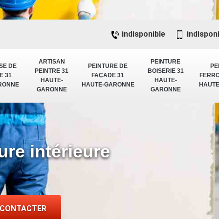
indisponible
indispon
ARTISAN
PEINTURE
SE DE
PEINTURE DE
PE
PEINTRE 31
BOISERIE 31
E 31
FAÇADE 31
FERRO
HAUTE-
HAUTE-
RONNE
HAUTE-GARONNE
HAUT
GARONNE
GARONNE
ure intérieure
 CONTACTER