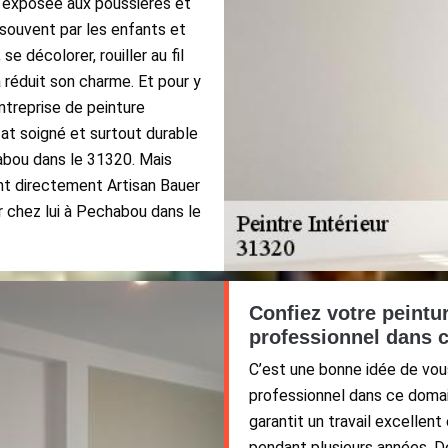
t exposée aux poussières et
 souvent par les enfants et
se décolorer, rouiller au fil
 réduit son charme. Et pour y
ntreprise de peinture
ltat soigné et surtout durable
habou dans le 31320. Mais
nt directement Artisan Bauer
r chez lui à Pechabou dans le
Confiez votre peintur
professionnel dans 
C’est une bonne idée de vous
professionnel dans ce domai
garantit un travail excellent
pendant plusieurs années. D