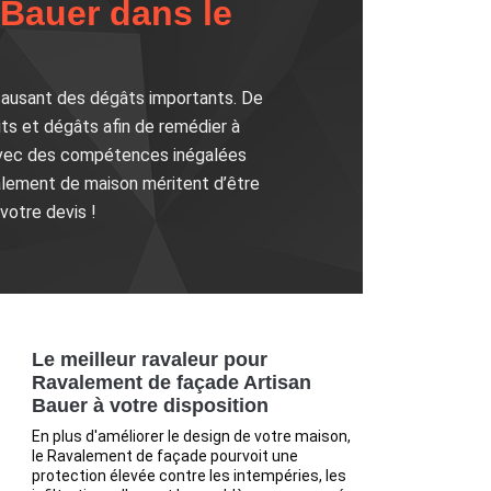
 Bauer dans le
t causant des dégâts importants. De
its et dégâts afin de remédier à
s avec des compétences inégalées
alement de maison méritent d’être
votre devis !
Le meilleur ravaleur pour
Ravalement de façade Artisan
Bauer à votre disposition
En plus d'améliorer le design de votre maison,
le Ravalement de façade pourvoit une
protection élevée contre les intempéries, les