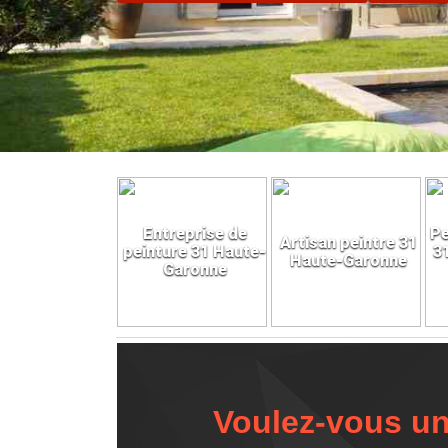
Entreprise de
Pe
Artisan peintre 31
peinture 31 Haute-
3
Haute-Garonne
Garonne
Voulez-vous un