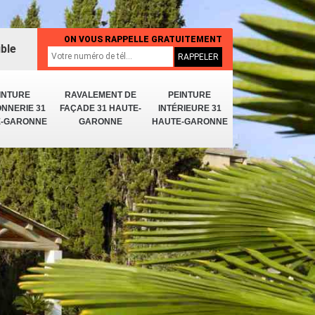
ON VOUS RAPPELLE GRATUITEMENT
ible
INTURE
RAVALEMENT DE
PEINTURE
NNERIE 31
FAÇADE 31 HAUTE-
INTÉRIEURE 31
E-GARONNE
GARONNE
HAUTE-GARONNE