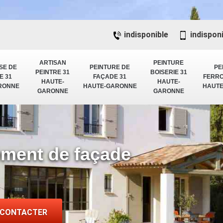
indisponible
indispon
ARTISAN
PEINTURE
SE DE
PEINTURE DE
PE
PEINTRE 31
BOISERIE 31
E 31
FAÇADE 31
FERRO
HAUTE-
HAUTE-
RONNE
HAUTE-GARONNE
HAUT
GARONNE
GARONNE
lement de façade
 CONTACTER