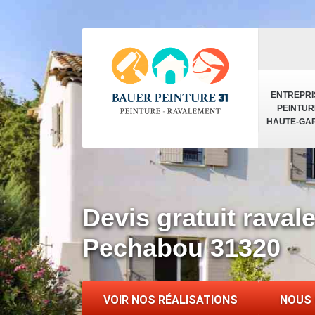
ENTREPRI
PEINTUR
HAUTE-GA
Devis gratuit rava
Pechabou 31320
VOIR NOS RÉALISATIONS
NOUS