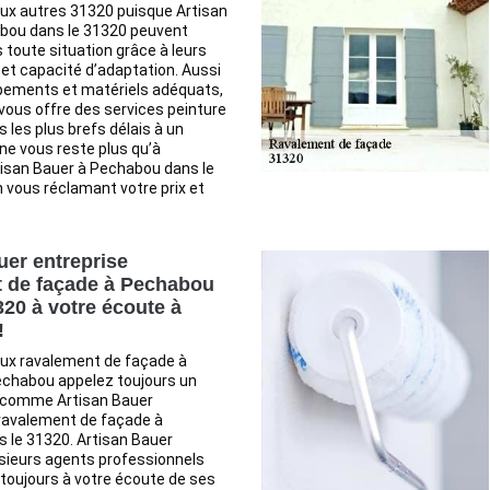
ux autres 31320 puisque Artisan
bou dans le 31320 peuvent
s toute situation grâce à leurs
t capacité d’adaptation. Aussi
pements et matériels adéquats,
vous offre des services peinture
 les plus brefs délais à un
Il ne vous reste plus qu’à
tisan Bauer à Pechabou dans le
 vous réclamant votre prix et
uer entreprise
 de façade à Pechabou
320 à votre écoute à
!
aux ravalement de façade à
echabou appelez toujours un
 comme Artisan Bauer
 ravalement de façade à
 le 31320. Artisan Bauer
sieurs agents professionnels
 toujours à votre écoute de ses