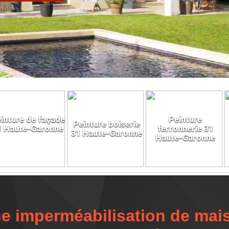
inture de façade
Peinture
Peinture boiserie
1 Haute-Garonne
ferronnerie 31
31 Haute-Garonne
Haute-Garonne
e imperméabilisation de ma