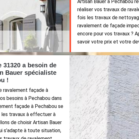
Artisan Bauer à Pechabou ré
réaliser vos travaux de rava
fois les travaux de nettoyag
ravalement de façade impecc
encore pour vos travaux ? A
savoir votre prix et votre dev
e 31320 a besoin de
an Bauer spécialiste
u !
de ravalement façade à
 vos besoins à Pechabou dans
alement façade à Pechabou se
 les travaux à effectuer à
ons de choisir Artisan Bauer
 s’adapte à toute situation,
s travaux de ravalement,