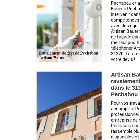
Pechabou et a
Bauer à Pecha
intervenir dan
compétences e
avec des équi
Artisan Bauer 
de façade dans
meilleur prix. 
téléphoner Ar
31320. Tout en
votre devis !
Artisan Ba
ravalement
dans le 31
Pechabou 
Pour vos trav
accomplir à P
professionnel
entreprise de
Pechabou dans
rassemble plu
disponibles et