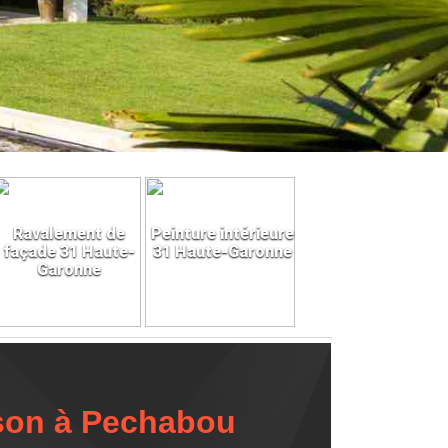
Ravalement de
Peinture intérieure
façade 31 Haute-
31 Haute-Garonne
Garonne
ison à Pechabou