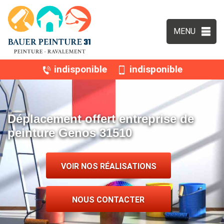
MENU
indisponible
indisponible
Déplacement offert entreprise de
peinture Genos 31510
VOIR NOS RÉALISATIONS
NOUS CONTACTER