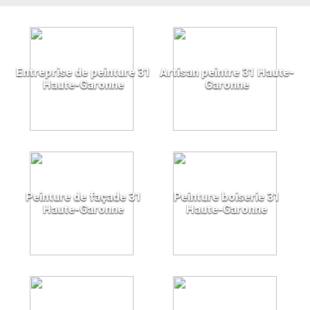
Entreprise de peinture 31
Artisan peintre 31 Haute-
Haute-Garonne
Garonne
Peinture de façade 31
Peinture boiserie 31
Haute-Garonne
Haute-Garonne