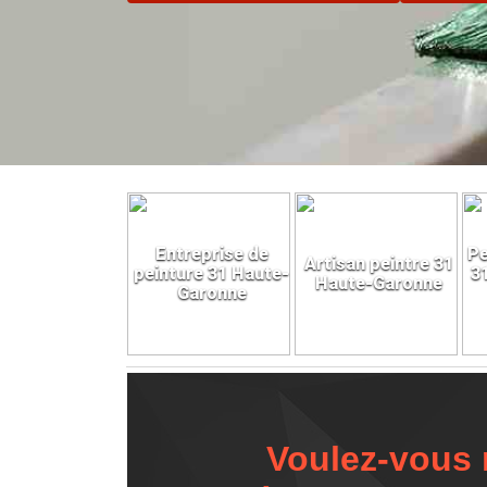
Entreprise de
Pe
Artisan peintre 31
peinture 31 Haute-
3
Haute-Garonne
Garonne
Voulez-vous r