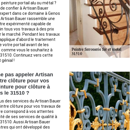
 peinture portail alu ou métal ?
 de confier à Artisan Bauer
 expert dans ce domaine à Genos
. Artisan Bauer rassemble une
ntre expérimenté capable de
n tous vos travaux à des prix
r le marché. Pendant les travaux
applique d’abord le traitement
 votre portail avant de les
ir comme vous le souhaitez à
 31510. Continuez vers cette
 génial !
e pas appeler Artisan
tre clôture pour vos
inture pour clôture à
 le 31510 ?
us des services du Artisan Bauer
eintre clôture pour vos travaux de
re correspond à vos attentes
ité de ses services de qualité à
31510. Aussi Artisan Bauer
ntres qui ont développé des