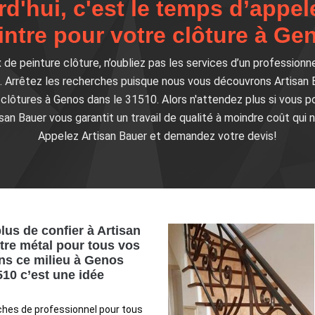
rd'hui, c'est le temps d’appel
intre pour votre clôture à Ge
 de peinture clôture, n’oubliez pas les services d’un professionne
. Arrêtez les recherches puisque nous vous découvrons Artisan B
clôtures à Genos dans le 31510. Alors n'attendez plus si vous 
isan Bauer vous garantit un travail de qualité à moindre coût qui
Appelez Artisan Bauer et demandez votre devis!
lus de confier à Artisan
tre métal pour tous vos
ns ce milieu à Genos
510 c’est une idée
rches de professionnel pour tous