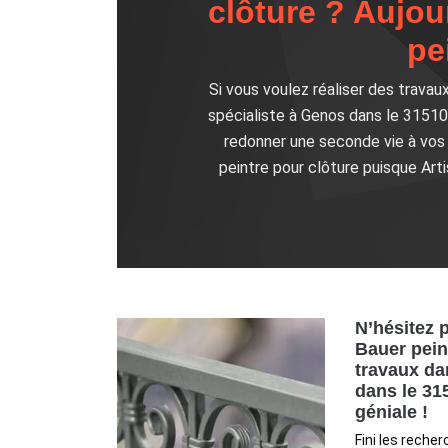
clôture ? Aujou
pe
Si vous voulez réaliser des travaux
spécialiste à Genos dans le 31510
redonner une seconde vie à vos 
peintre pour clôture puisque Art
N’hésitez p
Bauer pein
travaux da
dans le 31
géniale !
Fini les reche