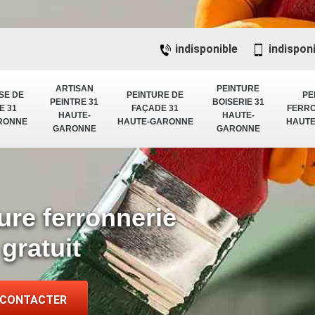
indisponible
indispon
ARTISAN
PEINTURE
SE DE
PEINTURE DE
PE
PEINTRE 31
BOISERIE 31
E 31
FAÇADE 31
FERRO
HAUTE-
HAUTE-
RONNE
HAUTE-GARONNE
HAUT
GARONNE
GARONNE
ure ferronnerie
gratuit
 CONTACTER