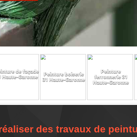
inture de façade
Peinture
Peinture boiserie
1 Haute-Garonne
ferronnerie 31
31 Haute-Garonne
Haute-Garonne
éaliser des travaux de peint