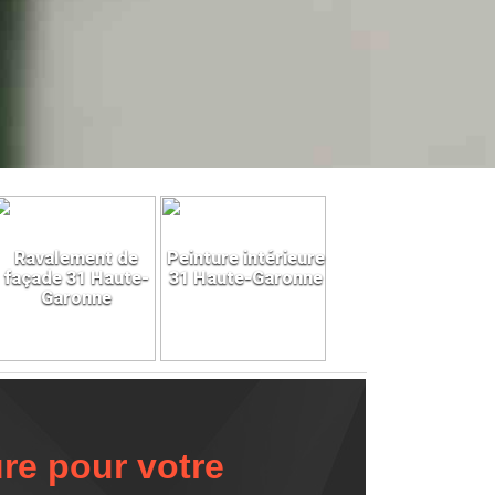
Ravalement de
Peinture intérieure
façade 31 Haute-
31 Haute-Garonne
Garonne
ure pour votre