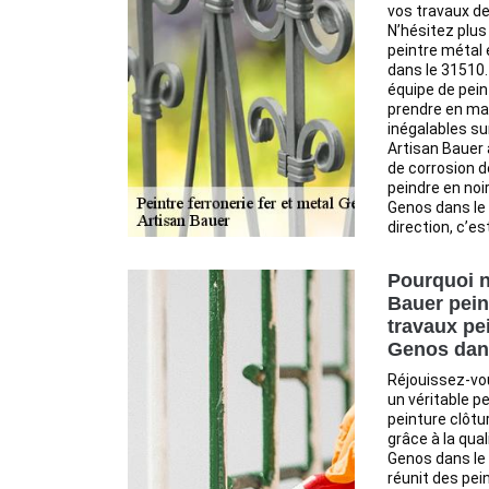
vos travaux de
N’hésitez plus
peintre métal
dans le 31510
équipe de pei
prendre en mai
inégalables su
Artisan Bauer 
de corrosion de
peindre en no
Genos dans le
direction, c’est
Pourquoi n
Bauer pein
travaux pe
Genos dans
Réjouissez-vo
un véritable p
peinture clôtu
grâce à la qual
Genos dans le 
réunit des pei