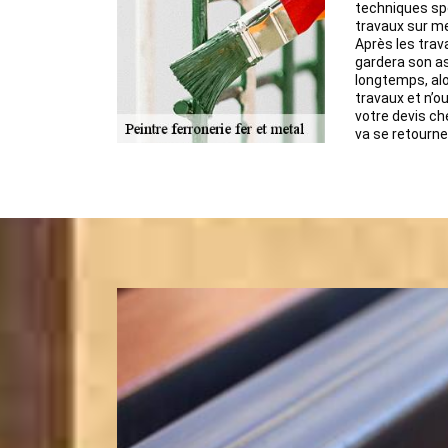
techniques sp
travaux sur m
Après les trav
gardera son a
longtemps, alo
travaux et n’o
votre devis ch
va se retourner