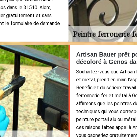
os dans le 31510. Alors,
uer gratuitement et sans
nt le formulaire de demande
Artisan Bauer prêt po
décoloré à Genos dan
Souhaitez-vous que Artisan B
et métal, prend en main l’asp
Bénéficiez du sérieux travai
ferronnerie fer et métal à G
affirmons que les peintres d
techniques qui vous corresp
peinture portail alu ou méta
ces raisons faites appel à Ar
vous gagneriez gratuitement