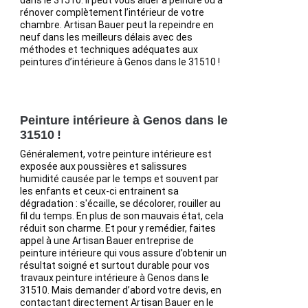
dans le 31510. Il peut vous aider à peindre ou à
rénover complètement l’intérieur de votre
chambre. Artisan Bauer peut la repeindre en
neuf dans les meilleurs délais avec des
méthodes et techniques adéquates aux
peintures d’intérieure à Genos dans le 31510 !
Peinture intérieure à Genos dans le
31510 !
Généralement, votre peinture intérieure est
exposée aux poussières et salissures
humidité causée par le temps et souvent par
les enfants et ceux-ci entrainent sa
dégradation : s'écaille, se décolorer, rouiller au
fil du temps. En plus de son mauvais état, cela
réduit son charme. Et pour y remédier, faites
appel à une Artisan Bauer entreprise de
peinture intérieure qui vous assure d’obtenir un
résultat soigné et surtout durable pour vos
travaux peinture intérieure à Genos dans le
31510. Mais demander d’abord votre devis, en
contactant directement Artisan Bauer en le