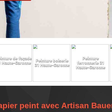
inture de façade
Peinture
Peinture boiserie
1 Haute-Garonne
ferronnerie 31
31 Haute-Garonne
Haute-Garonne
pier peint avec Artisan Baue