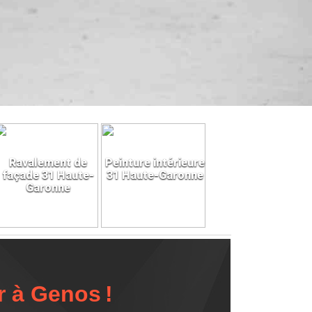
Ravalement de
Peinture intérieure
façade 31 Haute-
31 Haute-Garonne
Garonne
r à Genos !