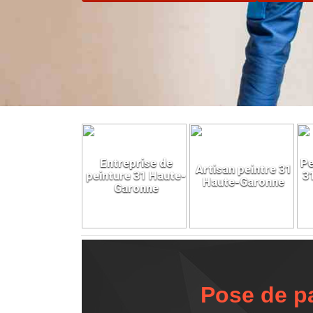
Entreprise de
Pe
Artisan peintre 31
peinture 31 Haute-
3
Haute-Garonne
Garonne
Pose de pa