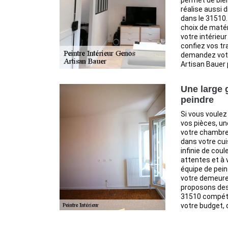
permet de bien
réalise aussi 
dans le 31510.
choix de matér
votre intérieur
confiez vos tr
demandez votre
Artisan Bauer 
Une large
peindre
Si vous voulez
vos pièces, u
votre chambre
dans votre cui
infinie de cou
attentes et à
équipe de peint
votre demeure
proposons des 
31510 compétit
votre budget, q