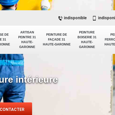
indisponible
indispon
ARTISAN
PEINTURE
SE DE
PEINTURE DE
PE
PEINTRE 31
BOISERIE 31
E 31
FAÇADE 31
FERRO
HAUTE-
HAUTE-
RONNE
HAUTE-GARONNE
HAUT
GARONNE
GARONNE
ure intérieure
 CONTACTER