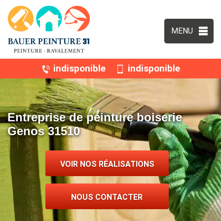
MENU
indisponible
indisponible
Entreprise de peinture boiserie
Genos 31510
VOIR NOS RÉALISATIONS
NOUS CONTACTER