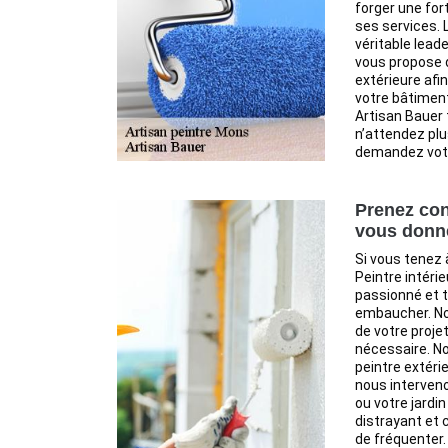
forger une fort
ses services. 
véritable lead
vous propose d
extérieure afi
votre bâtiment
Artisan Bauer 
n’attendez plu
demandez votr
Prenez con
vous donne
Si vous tenez 
Peintre intéri
passionné et t
embaucher. No
de votre projet
nécessaire. 
peintre extéri
nous interven
ou votre jardi
distrayant et 
de fréquenter.