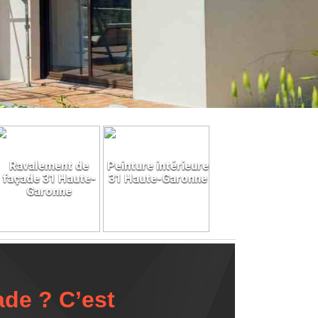
Ravalement de
Peinture intérieure
façade 31 Haute-
31 Haute-Garonne
Garonne
ade ? C’est