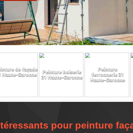
inture de façade
Peinture
Peinture boiserie
1 Haute-Garonne
ferronnerie 31
31 Haute-Garonne
Haute-Garonne
ntéressants pour peinture faç