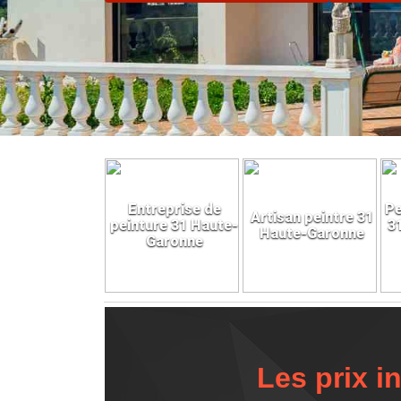
Entreprise de
Pe
Artisan peintre 31
peinture 31 Haute-
3
Haute-Garonne
Garonne
Les prix i