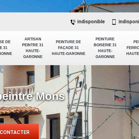
indisponible
indispon
ARTISAN
PEINTURE
SE DE
PEINTURE DE
PE
PEINTRE 31
BOISERIE 31
E 31
FAÇADE 31
FERRO
HAUTE-
HAUTE-
RONNE
HAUTE-GARONNE
HAUT
GARONNE
GARONNE
peintre Mons
 CONTACTER