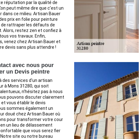
e réputation par la qualité de
L’on peut même dire que c’est un
er dans ce milieu. Artisan Bauer
es prix en folie pour peinture
n de rattraper les défauts de
. Alors, restez zen et confiez à
tous vos travaux. Enfin,
s, venez chez Artisan Bauer et
e devis sans plus attendre !
tact avec nous pour
r un Devis peintre
à des services d'un artisan
eur à Mons 31280, qui soit
alentueux, n'hésitez pas à nous
us pouvons discuter clairement
 et vous établir le devis
Nous sommes également un
eur doué chez Artisan Bauer où
ons pour transformer votre cour
n en un lieu de délassement
confortable que vous serez fier
 Notre site ou notre bureau