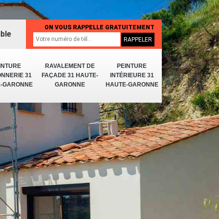
ON VOUS RAPPELLE GRATUITEMENT
ible
INTURE
RAVALEMENT DE
PEINTURE
NNERIE 31
FAÇADE 31 HAUTE-
INTÉRIEURE 31
E-GARONNE
GARONNE
HAUTE-GARONNE