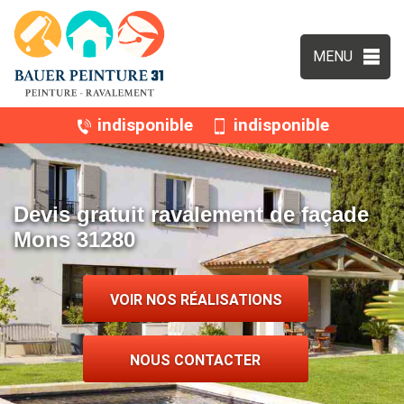
MENU
indisponible
indisponible
Devis gratuit ravalement de façade
Mons 31280
VOIR NOS RÉALISATIONS
NOUS CONTACTER