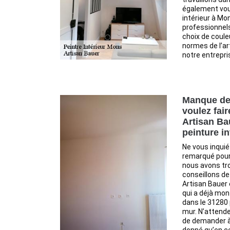
également vou
intérieur à Mo
professionnels
choix de coule
normes de l’ar
notre entrepri
Manque de
voulez fair
Artisan Ba
peinture in
Ne vous inqui
remarqué pour
nous avons tro
conseillons de 
Artisan Bauer 
qui a déjà mon
dans le 31280
mur. N’attende
de demander à 