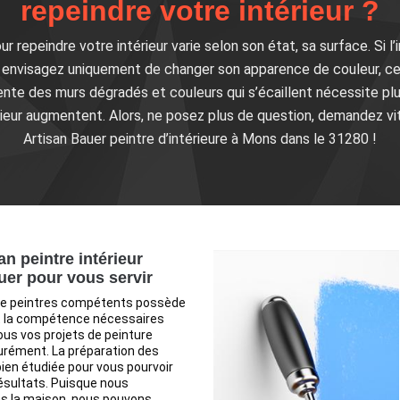
repeindre votre intérieur ?
r repeindre votre intérieur varie selon son état, sa surface. Si l
s envisagez uniquement de changer son apparence de couleur, c
nte des murs dégradés et couleurs qui s’écaillent nécessite plus
érieur augmentent. Alors, ne posez plus de question, demandez vi
Artisan Bauer peintre d’intérieure à Mons dans le 31280 !
an peintre intérieur
uer pour vous servir
de peintres compétents possède
et la compétence nécessaires
tous vos projets de peinture
urément. La préparation des
ien étudiée pour vous pourvoir
résultats. Puisque nous
ns la maison, nous pouvons