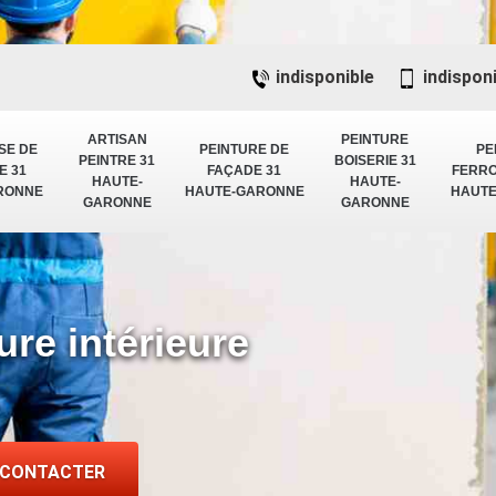
indisponible
indispon
ARTISAN
PEINTURE
SE DE
PEINTURE DE
PE
PEINTRE 31
BOISERIE 31
E 31
FAÇADE 31
FERRO
HAUTE-
HAUTE-
RONNE
HAUTE-GARONNE
HAUT
GARONNE
GARONNE
ure intérieure
 CONTACTER