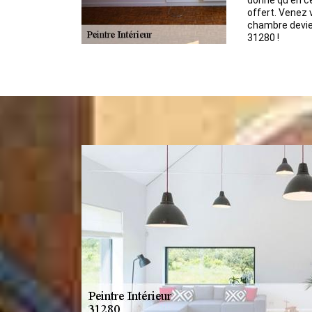
donné qu’en c
offert. Venez 
chambre devie
31280 !