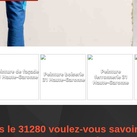
inture de façade
Peinture
Peinture boiserie
1 Haute-Garonne
ferronnerie 31
31 Haute-Garonne
Haute-Garonne
 le 31280 voulez-vous savoir 