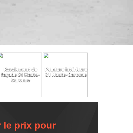
Ravalement de
Peinture intérieure
façade 31 Haute-
31 Haute-Garonne
Garonne
le prix pour