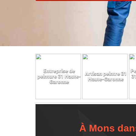
Entreprise de
Pe
Artisan peintre 31
peinture 31 Haute-
3
Haute-Garonne
Garonne
À Mons dans