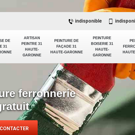
indisponible
indispon
ARTISAN
PEINTURE
SE DE
PEINTURE DE
PE
PEINTRE 31
BOISERIE 31
E 31
FAÇADE 31
FERRO
HAUTE-
HAUTE-
RONNE
HAUTE-GARONNE
HAUT
GARONNE
GARONNE
ure ferronnerie
ratuit
 CONTACTER