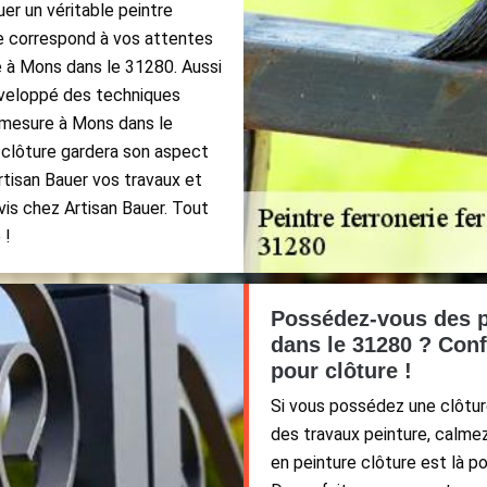
er un véritable peintre
re correspond à vos attentes
té à Mons dans le 31280. Aussi
développé des techniques
 mesure à Mons dans le
 clôture gardera son aspect
rtisan Bauer vos travaux et
is chez Artisan Bauer. Tout
 !
Possédez-vous des p
dans le 31280 ? Conf
pour clôture !
Si vous possédez une clôture
des travaux peinture, calme
en peinture clôture est là po