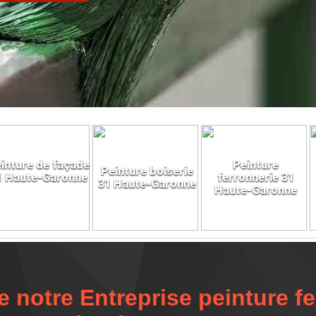
inture de façade
Peinture
Peinture boiserie
1 Haute-Garonne
ferronnerie 31
31 Haute-Garonne
Haute-Garonne
notre Entreprise peinture fer