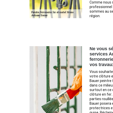
Comme nous s
professionnel 
sommes au ser
région.
Ne vous sé
services A
ferronneri
vos travau
Vous souhaite
votre clôture e
Bauer peintre 
dans ce milieu
surtout en ce 
clôture en fer
parties rouillé
Bauer posera 
protectrices et
guise. Réclame