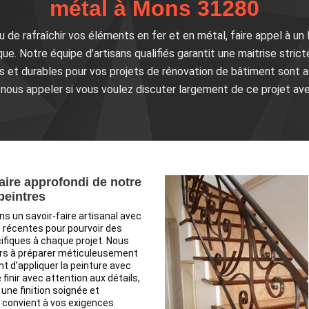
métal à Mons 31280
u de rafraîchir vos éléments en fer et en métal, faire appel à un 
ue. Notre équipe d’artisans qualifiés garantit une maitrise strict
its et durables pour vos projets de rénovation de bâtiment sont 
nous appeler si vous voulez discuter largement de ce projet av
faire approfondi de notre
peintres
 un savoir-faire artisanal avec
récentes pour pourvoir des
ifiques à chaque projet. Nous
urs à préparer méticuleusement
nt d’appliquer la peinture avec
 finir avec attention aux détails,
 une finition soignée et
 convient à vos exigences.