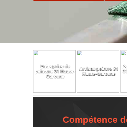
Entreprise de
Pe
Artisan peintre 31
peinture 31 Haute-
3
Haute-Garonne
Garonne
Compétence de 