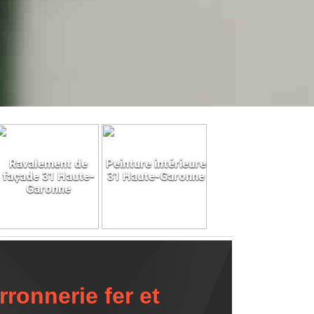
Ravalement de
Peinture intérieure
façade 31 Haute-
31 Haute-Garonne
Garonne
ronnerie fer et