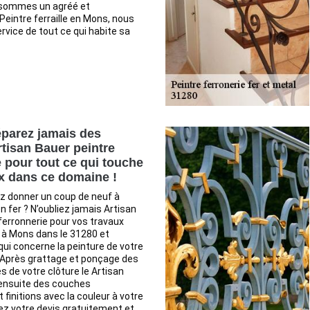
ommes un agréé et
Peintre ferraille en Mons, nous
vice de tout ce qui habite sa
parez jamais des
rtisan Bauer peintre
e pour tout ce qui touche
x dans ce domaine !
z donner un coup de neuf à
n fer ? N’oubliez jamais Artisan
ferronnerie pour vos travaux
 à Mons dans le 31280 et
qui concerne la peinture de votre
. Après grattage et ponçage des
es de votre clôture le Artisan
ensuite des couches
 finitions avec la couleur à votre
z votre devis gratuitement et