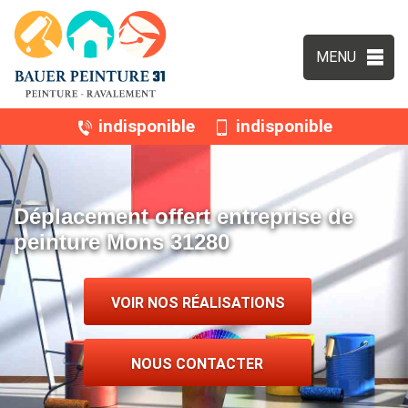
MENU
indisponible
indisponible
Déplacement offert entreprise de
peinture Mons 31280
VOIR NOS RÉALISATIONS
NOUS CONTACTER