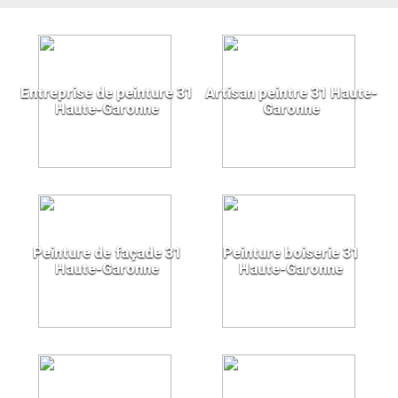
Entreprise de peinture 31
Artisan peintre 31 Haute-
Haute-Garonne
Garonne
Peinture de façade 31
Peinture boiserie 31
Haute-Garonne
Haute-Garonne